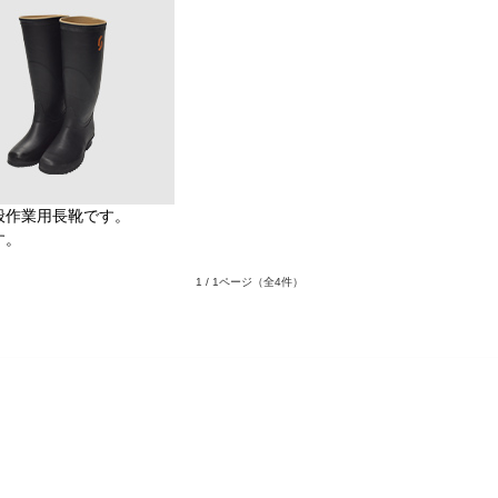
般作業用長靴です。
す。
1 / 1ページ
（全4件）