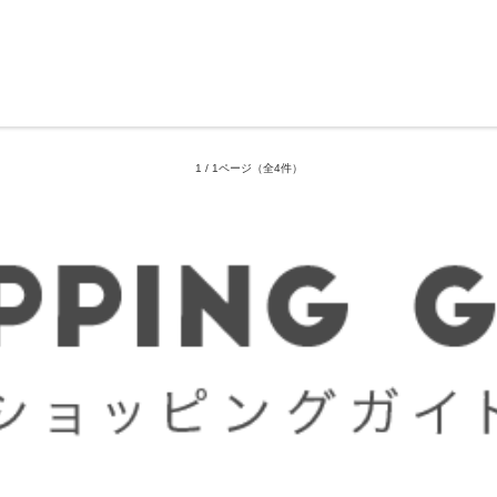
1 / 1ページ
（全4件）