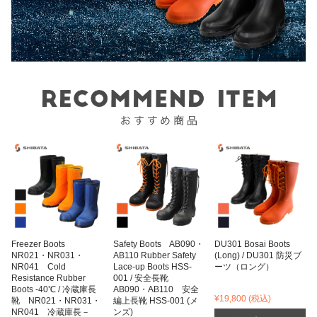
Freezer Boots
Safety Boots AB090・
DU301 Bosai Boots
NR021・NR031・
AB110 Rubber Safety
(Long) / DU301 防災ブ
NR041 Cold
Lace-up Boots HSS-
ーツ（ロング）
Resistance Rubber
001 / 安全長靴
Boots -40℃ / 冷蔵庫長
AB090・AB110 安全
¥19,800
(税込)
靴 NR021・NR031・
編上長靴 HSS-001 (メ
NR041 冷蔵庫長－
ンズ)