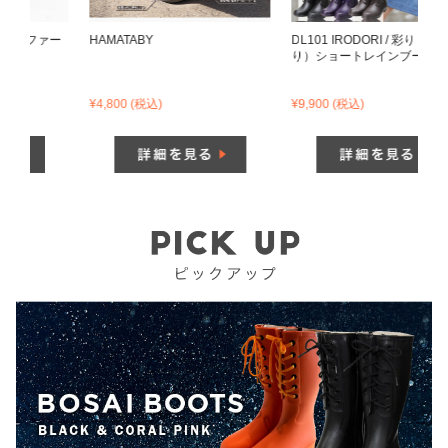
ー
HAMATABY
DL101 IRODORI / 彩り（いろど
N
り）ショートレインブーツ
ー
¥4,800
(税込)
¥9,900
(税込)
¥9